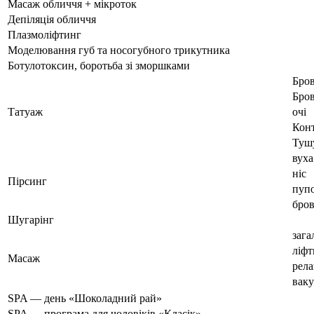
Масаж обличчя + мікроток
Депіляція обличчя
Плазмоліфтинг
Моделювання губ та носогубного трикутника
Ботулотоксин, боротьба зі зморшками
Бров
Бров
Татуаж
очі
Конт
Туш
вуха
ніс
Пірсинг
пуп
бро
Шугарінг
зага
ліфт
Масаж
рел
вак
SPA — день «Шоколадний рай»
SPA — програма для чоловіків «Класік»