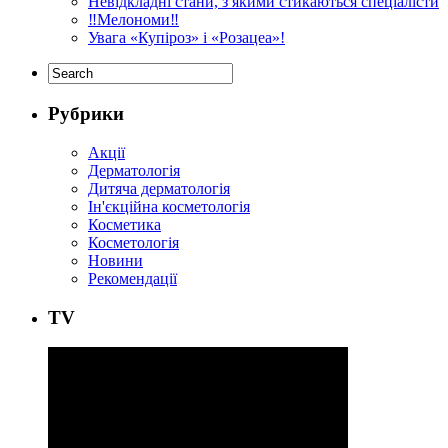
Невідкладні стани, з якими стикаються спеціалісти
‼️Мелономи‼️
Увага «Купіроз» і «Розацеа»!
Рубрики
Акції
Дерматологія
Дитяча дерматологія
Ін'єкційна косметологія
Косметика
Косметологія
Новини
Рекомендації
ТV