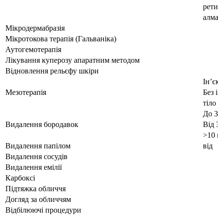
рет
алм
Мікродермабразія
Мікротокова терапія (Гальваніка)
Аутогемотерапія
Лікування куперозу апаратним методом
Відновлення рельєфу шкіри
Ін’є
Мезотерапія
Без 
тіло
До 3
Видалення бородавок
Від 
>10
Видалення папілом
від
Видалення сосудів
Видалення емілії
Карбоксі
Підтяжка обличчя
Догляд за обличчям
Відбілюючі процедури