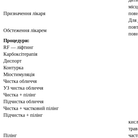
місц
Призначення лікаря
пов
Для
пов
Обстеження лікарем
пов
Процедури:
RF — ліфтинг
Карбоксітерапія
Диспорт
Контурка
Міостимуляція
Чистка обличчя
УЗ чистка обличчя
Чистка + пілінг
Підчистка обличчя
Чистка + частковий пілінг
Підчистка + пілінг
кис
трав
Пілінг
час