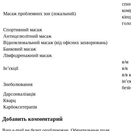
спи
комі
Масаж проблемних зон (локальний)
кінц
голо
Спортивний масаж
Антицелюлітний масаж
Відновлювальний масаж (від офісних захворювань)
Банковий масаж
Лімфодренажний масаж
в/м
Ін’єкції
в/в
в/в 
ін’є
Знеболювання
безі
Дарсонвалізація
Кварц
Карбокситерапія
Добавить комментарий
Ваш e-mail не будет опубликован.
Обязательные поля