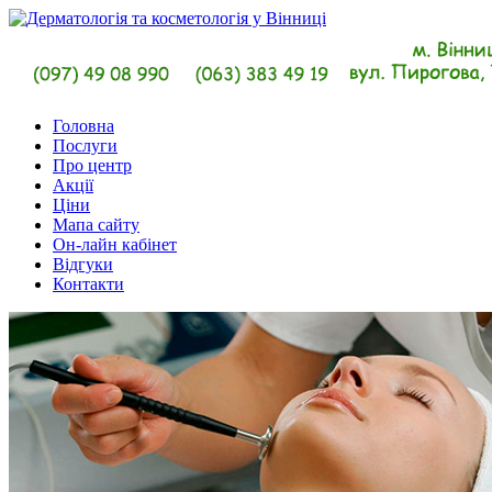
Головна
Послуги
Про центр
Акції
Ціни
Мапа сайту
Он-лайн кабінет
Відгуки
Контакти