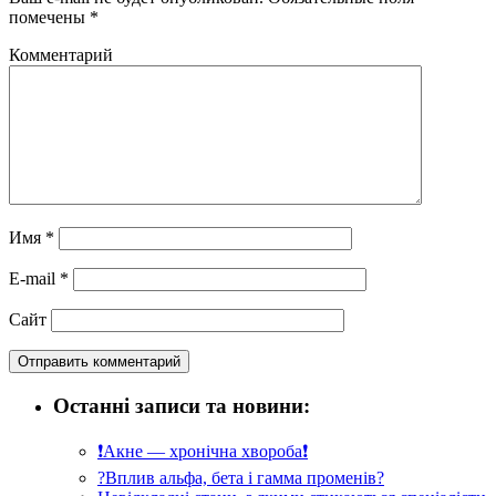
помечены
*
Комментарий
Имя
*
E-mail
*
Сайт
Останні записи та новини:
❗️Акне — хронічна хвороба❗️
?Вплив альфа, бета і гамма променів?