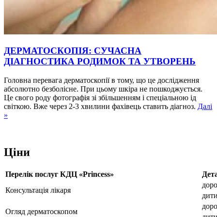
ДЕРМАТОСКОПІЯ: СУЧАСНА
ДІАГНОСТИКА РОДИМОК ТА УТВОРЕНЬ
Головна перевага дерматоскопії в тому, що це дослідження
абсолютно безболісне. При цьому шкіра не пошкоджується.
Це свого роду фотографія зі збільшенням і спеціальною ід
світкою. Вже через 2-3 хвилини фахівець ставить діагноз.
Далі
»
Ціни
Перелік послуг КДЦ «Princess»
Дет
дор
Консультація лікаря
дит
дор
Огляд дерматоскопом
дит