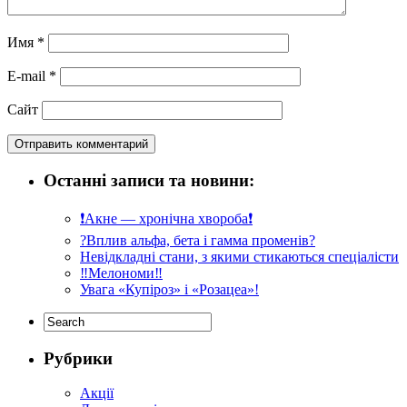
Имя
*
E-mail
*
Сайт
Останні записи та новини:
❗️Акне — хронічна хвороба❗️
?Вплив альфа, бета і гамма променів?
Невідкладні стани, з якими стикаються спеціалісти
‼️Мелономи‼️
Увага «Купіроз» і «Розацеа»!
Рубрики
Акції