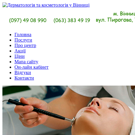
Головна
Послуги
Про центр
Акції
Ціни
Мапа сайту
Он-лайн кабінет
Відгуки
Контакти