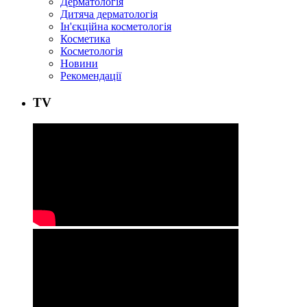
Дерматологія
Дитяча дерматологія
Ін'єкційна косметологія
Косметика
Косметологія
Новини
Рекомендації
ТV