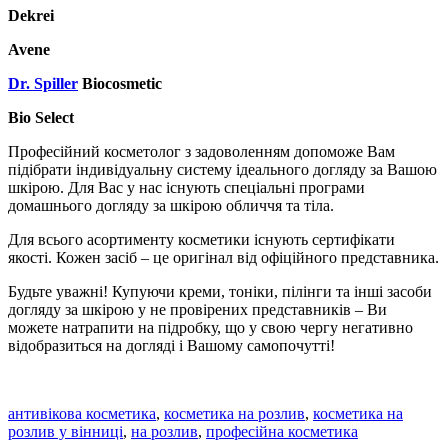
Dekrei
Avene
Dr. Spiller
Biocosmetic
Bio Select
Професійний косметолог з задоволенням допоможе Вам
підібрати індивідуальну систему ідеального догляду за Вашою
шкірою. Для Вас у нас існують спеціальні програми
домашнього догляду за шкірою обличчя та тіла.
Для всього асортименту косметики існують сертифікати
якості. Кожен засіб – це оригінал від офіційного представника.
Будьте уважні! Купуючи креми, тоніки, пілінги та інші засоби
догляду за шкірою у не провірених представників – Ви
можете натрапити на підробку, що у свою чергу негативно
відобразиться на догляді і Вашому самопочутті!
антивікова косметика
,
косметика на розлив
,
косметика на
розлив у вінниці
,
на розлив
,
професійна косметика