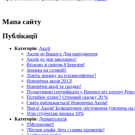
Мапа сайту
Публікації
Категорія:
Акції
Акція до Вашого Дня народження
Акція до дня закоханих!
Вітаємо зі святом 8 Березня!
Знижка на солярій!
Ловіть знижку на плазмоліфтинг!
Новорічна акція 2013!
Новорічні акції та скидки!
Подарункові сертифікати у Вінниці від центру Princ
Потрібен пілінг? Отримай скидку 20 %
Свято наближається! Новорічна Акція!
Увага! Акція! Безкоштовне обстеження утворень на 
Усім студентам знижка 10%
Категорія:
Дерматологія
‼️Мелономи‼️
?Вплив альфа, бета і гамма променів?