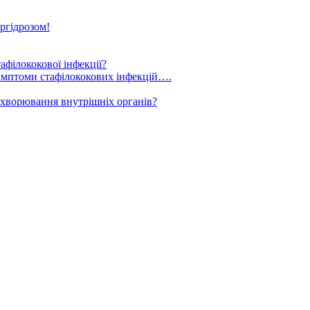
ргідрозом!
афілококової інфекції?
симптоми стафілококових інфекцій….
ахворювання внутрішніх органів?