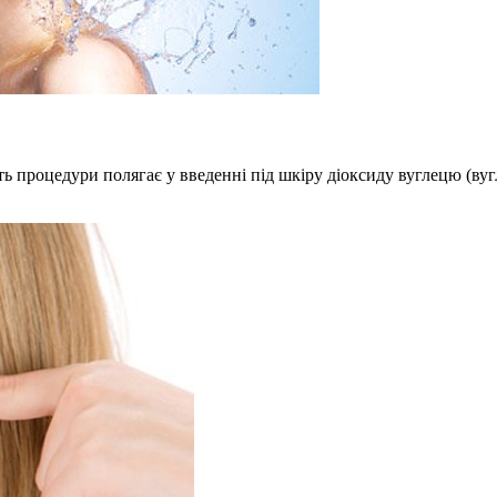
уть процедури полягає у введенні під шкіру діоксиду вуглецю (