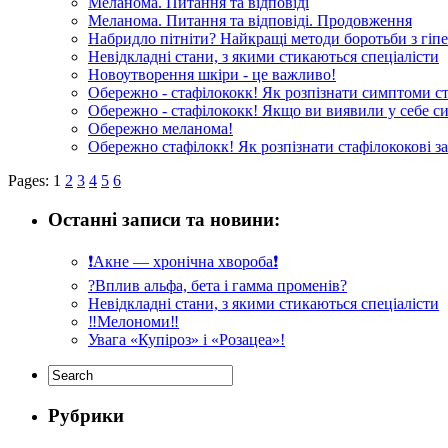
Меланома. Питання та відповіді
Меланома. Питання та відповіді. Продовження
Набридло пітніти? Найкращі методи боротьби з гіпе
Невідкладні стани, з якими стикаються спеціалісти
Новоутворення шкіри - це важливо!
Обережно - стафілококк! Як розпізнати симптоми ст
Обережно - стафілококк! Якщо ви виявили у себе 
Обережно меланома!
Обережно стафілокк! Як розпізнати стафілококові з
Pages: 1
2
3
4
5
6
Останні записи та новини:
❗️Акне — хронічна хвороба❗️
?Вплив альфа, бета і гамма променів?
Невідкладні стани, з якими стикаються спеціалісти
‼️Мелономи‼️
Увага «Купіроз» і «Розацеа»!
Рубрики