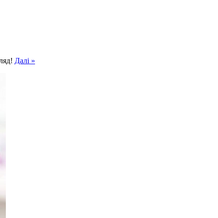
гляд!
Далі »