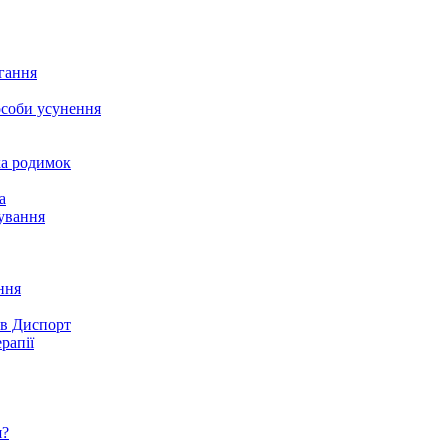
агання
особи усунення
ка родимок
а
ування
ння
ів Диспорт
рапії
я?