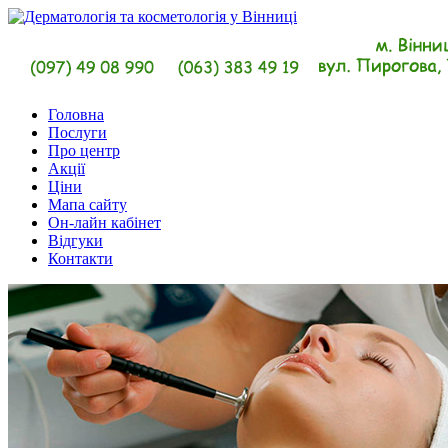
Головна
Послуги
Про центр
Акції
Ціни
Мапа сайту
Он-лайн кабінет
Відгуки
Контакти