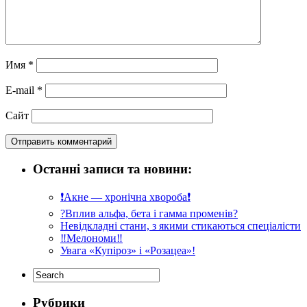
Имя
*
E-mail
*
Сайт
Останні записи та новини:
❗️Акне — хронічна хвороба❗️
?Вплив альфа, бета і гамма променів?
Невідкладні стани, з якими стикаються спеціалісти
‼️Мелономи‼️
Увага «Купіроз» і «Розацеа»!
Рубрики