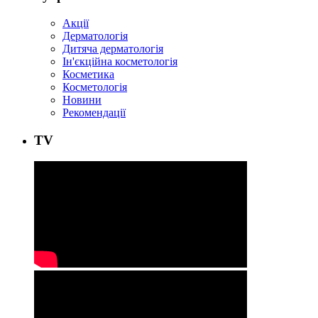
Акції
Дерматологія
Дитяча дерматологія
Ін'єкційна косметологія
Косметика
Косметологія
Новини
Рекомендації
ТV