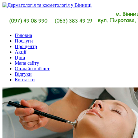
Головна
Послуги
Про центр
Акції
Ціни
Мапа сайту
Он-лайн кабінет
Відгуки
Контакти