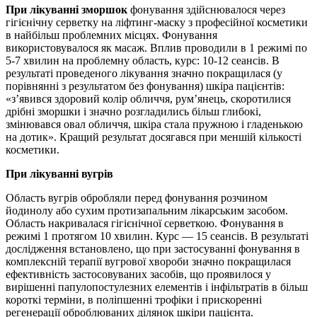
При лікуванні зморшок
фонування здійснювалося через
гігієнічну серветку на ліфтинг-маску з професійної косметики
в найбільш проблемних місцях. Фонування
використовувалося як масаж. Вплив проводили в 1 режимі по
5-7 хвилин на проблемну область, курс: 10-12 сеансів. В
результаті проведеного лікування значно покращилася (у
порівнянні з результатом без фонування) шкіра пацієнтів:
«з’явився здоровий колір обличчя, рум’янець, скоротилися
дрібні зморшки і значно розгладились більш глибокі,
змінювався овал обличчя, шкіра стала пружною і гладенькою
на дотик». Кращий результат досягався при меншій кількості
косметики.
При лікуванні вугрів
Область вугрів обробляли перед фонування розчином
йодинолу або сухим протизапальним лікарським засобом.
Область накривалася гігієнічної серветкою. Фонування в
режимі 1 протягом 10 хвилин. Курс — 15 сеансів. В результаті
дослідження встановлено, що при застосуванні фонування в
комплексній терапії вугрової хвороби значно покращилася
ефективність застосовуваних засобів, що проявилося у
вирішенні папулопостулезних елементів і інфільтратів в більш
короткі терміни, в поліпшенні трофіки і прискоренні
регенерації оброблюваних ділянок шкіри пацієнта.