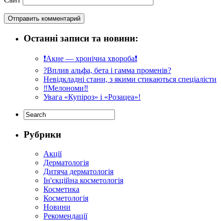
Останні записи та новини:
❗️Акне — хронічна хвороба❗️
?Вплив альфа, бета і гамма променів?
Невідкладні стани, з якими стикаються спеціалісти
‼️Мелономи‼️
Увага «Купіроз» і «Розацеа»!
Рубрики
Акції
Дерматологія
Дитяча дерматологія
Ін'єкційна косметологія
Косметика
Косметологія
Новини
Рекомендації