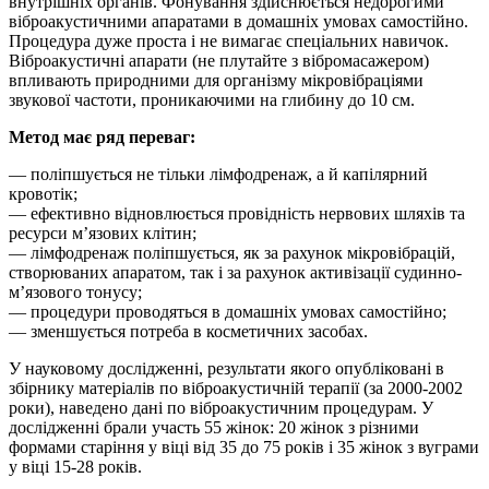
внутрішніх органів. Фонування здійснюється недорогими
віброакустичними апаратами в домашніх умовах самостійно.
Процедура дуже проста і не вимагає спеціальних навичок.
Віброакустичні апарати (не плутайте з вібромасажером)
впливають природними для організму мікровібраціями
звукової частоти, проникаючими на глибину до 10 см.
Метод має ряд переваг:
— поліпшується не тільки лімфодренаж, а й капілярний
кровотік;
— ефективно відновлюється провідність нервових шляхів та
ресурси м’язових клітин;
— лімфодренаж поліпшується, як за рахунок мікровібрацій,
створюваних апаратом, так і за рахунок активізації судинно-
м’язового тонусу;
— процедури проводяться в домашніх умовах самостійно;
— зменшується потреба в косметичних засобах.
У науковому дослідженні, результати якого опубліковані в
збірнику матеріалів по віброакустичній терапії (за 2000-2002
роки), наведено дані по віброакустичним процедурам. У
дослідженні брали участь 55 жінок: 20 жінок з різними
формами старіння у віці від 35 до 75 років і 35 жінок з вуграми
у віці 15-28 років.