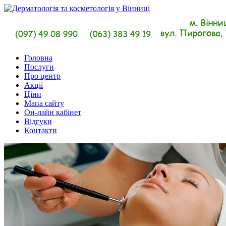
Головна
Послуги
Про центр
Акції
Ціни
Мапа сайту
Он-лайн кабінет
Відгуки
Контакти