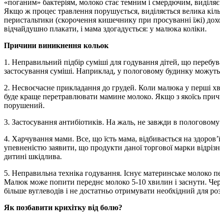
«поганим» бактеріям, молоко стає темним і смердючим, виділяє 
Якщо ж процес травлення порушується, виділяється велика кількі
перистальтики (скорочення кишечнику при просуванні їжі) дохо
відчайдушно плакати, і мама здогадується: у малюка коліки.
Причини виникнення кольок
1. Неправильний підбір суміші для годування дітей, що переб
застосування суміші. Наприклад, у пологовому будинку можут
2. Несвоєчасне прикладання до грудей. Коли малюка у перші 
буде краще перетравлювати мамине молоко. Якщо з якоїсь при
порушений.
3. Застосування антибіотиків. На жаль, не завжди в пологово
4. Харчування мами. Все, що їсть мама, відбивається на здоров’
упевненістю заявити, що продукти даної торгової марки відрізн
дитині шкідлива.
5. Неправильна техніка годування. Існує материнське молоко пер
Малюк може попити переднє молоко 5-10 хвилин і заснути. Чере
більше вуглеводів і не достатньо отримувати необхідний для ро
Як позбавити крихітку від болю?