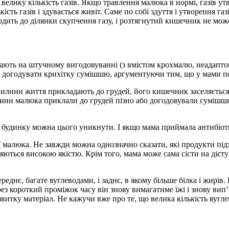
велику кількість газів. Якщо травлення малюка в нормі, газів ут
сть газів і здувається живіт. Саме по собі здуття і утворення газ
дить до ділянки скупчення газу, і розтягнутий кишечник не мож
увають на штучному вигодовуванні (з вмістом крохмалю, неадапто
ь догодувати крихітку сумішшю, аргументуючи тим, що у мами п
хвилини життя прикладають до грудей, його кишечник заселяєть
чини малюка приклали до грудей пізно або догодовували сумішш
му будинку можна цього уникнути. І якщо мама приймала антибіо
ї малюка. Не завжди можна однозначно сказати, які продукти підхо
яються високою якістю. Крім того, мама може сама сісти на дієт
еднє, багате вуглеводами, і заднє, в якому більше білка і жирів
з короткий проміжок часу він знову вимагатиме їжі і знову вип
звитку матеріал. Не кажучи вже про те, що велика кількість вугл