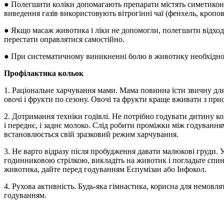
● Полегшити коліки допомагають препарати містять симетикон (
виведення газів використовують вітрогінні чаї (фенхель, кропо
● Якщо масаж животика і ліки не допомогли, полегшити відходж
перестати оправлятися самостійно.
● При систематичному виникненні болю в животику необхідно р
Профілактика кольок
1. Раціональне харчування мами. Мама повинна їсти звичну для с
овочі і фрукти по сезону. Овочі та фрукти краще вживати з при
2. Дотримання техніки годівлі. Не потрібно годувати дитину ко
і переднє, і заднє молоко. Слід робити проміжки між годуванн
встановлюється свій зразковий режим харчування.
3. Не варто відразу після пробудження давати малюкові груди. У
годинниковою стрілкою, викладіть на животик і погладьте спин
животика, дайте перед годуванням Еспумізан або Інфокол.
4. Рухова активність. Будь-яка гімнастика, корисна для немовл
годуванням.