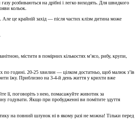
газу розбиваються на дрібні і легко виходять. Для швидкого
ояви кольок.
 Але це крайній захід — після частих клізм дитина може
.
анітною, містити в помірних кількостях м’ясо, рибу, крупи,
ях по годині. 20-25 хвилин — цілком достатньо, щоб малюк з’їв
рити їжу. Приблизно на 3-4-й день життя у крихти вже
йте її, поговоріть з нею, помасажуйте животик за
тину годувати. Якщо при пробудженні ви помітите здуття
тику на повний шлунок ні в якому разі не можна! Тільки перед