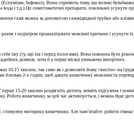
Еспумізан, Інфокол). Вони сприяють тому, що великі бульбашки 
ва вода і т.д.) Це симптоматичні препарати, покликані усунути пр
ення газів можна за допомогою газовідвідної трубки або клізми.
азом з педіатром проаналізувати можливі причини і усунути їх
ебе їжу (ту, що їла і перед пологами). Вона повинна бути різном
садибних ділянок, хоча б у перші місяці уникаючи імпортних.
жні 10-15 хвилин, так само як і дозволяти йому «висіти» на груд
ями близько 2-х годин, щоб давати кишечнику можливість перева
 перші 15-20 хвилин роздягніть дитину, зніміть підгузник і поми
ку. Робота кишечнику за цей час активізується, і можна буде ди
ят, стимулює моторику кишечнику. Але пам’ятайте: робити гімнас