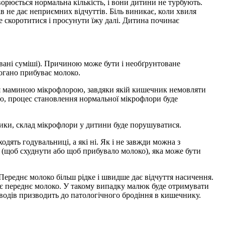
ворюється нормальна кількість, і вони дитини не турбують.
ів не дає неприємних відчуттів. Біль виникає, коли хвиля
е скоротитися і просунути їжу далі. Дитина починає
вані суміші). Причиною може бути і необґрунтоване
огано прибуває молоко.
ся маминою мікрофлорою, завдяки якій кишечник немовляти
ю, процес становлення нормальної мікрофлори буде
тики, склад мікрофлори у дитини буде порушуватися.
дять годувальниці, а які ні. Як і не завжди можна з
у (щоб схуднути або щоб прибувало молоко), яка може бути
. Переднє молоко більш рідке і швидше дає відчуття насичення.
’є переднє молоко. У такому випадку малюк буде отримувати
еводів призводить до патологічного бродіння в кишечнику.