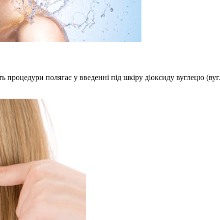
уть процедури полягає у введенні під шкіру діоксиду вуглецю (