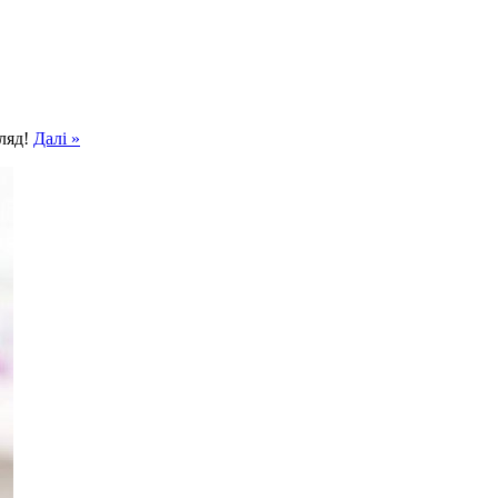
гляд!
Далі »