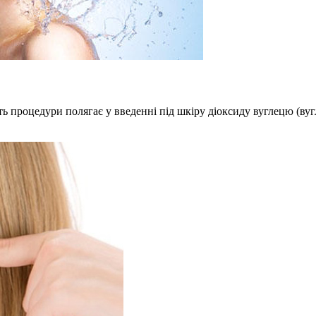
уть процедури полягає у введенні під шкіру діоксиду вуглецю (