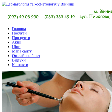
Головна
Послуги
Про центр
Акції
Ціни
Мапа сайту
Он-лайн кабінет
Відгуки
Контакти