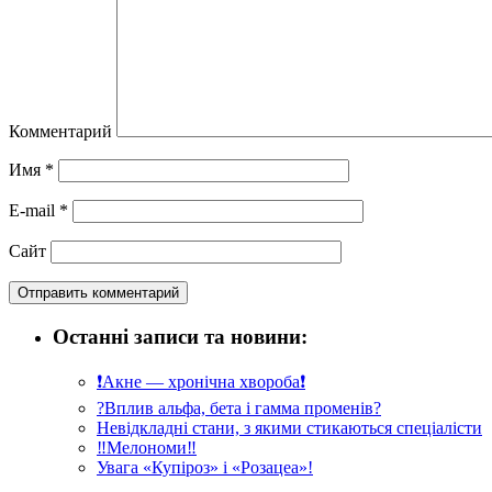
Комментарий
Имя
*
E-mail
*
Сайт
Останні записи та новини:
❗️Акне — хронічна хвороба❗️
?Вплив альфа, бета і гамма променів?
Невідкладні стани, з якими стикаються спеціалісти
‼️Мелономи‼️
Увага «Купіроз» і «Розацеа»!