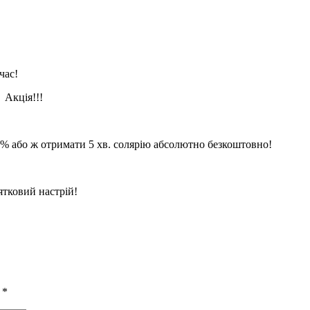
час!
 Акція!!!
0% або ж отримати 5 хв. солярію абсолютно безкоштовно!
ятковий настрій!
ы
*