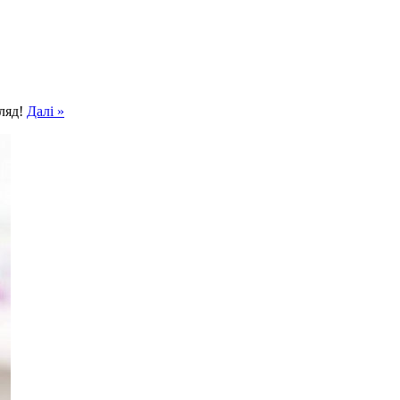
гляд!
Далі »