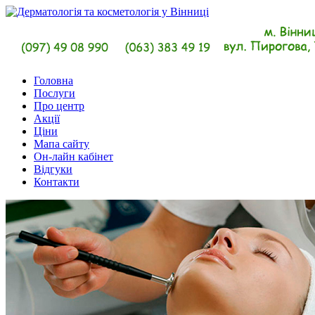
Головна
Послуги
Про центр
Акції
Ціни
Мапа сайту
Он-лайн кабінет
Відгуки
Контакти