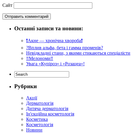
Сайт
Останні записи та новини:
❗️Акне — хронічна хвороба❗️
?Вплив альфа, бета і гамма променів?
Невідкладні стани, з якими стикаються спеціалісти
‼️Мелономи‼️
Увага «Купіроз» і «Розацеа»!
Рубрики
Акції
Дерматологія
Дитяча дерматологія
Ін'єкційна косметологія
Косметика
Косметологія
Новини