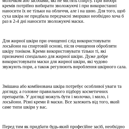
молочком або засобами, які не містять спирту. При виборі
кремів потрібно вибирати зволожуючі і при використанні
наносити їх не тільки на обличчя, але і на шию. Для того, щоб
суха шкіра не придбала передчасні зморшки необхідно хоча б
раз в 2-4 дні наносити зволожуючі маски.
Для жирної шкіри при очищенні слід використовувати
лосьйони на спиртовій основі, після очищення обробляти
шкіру тоніком. Креми використовувати тільки ті, які
призначені спеціально для жирної шкіри. Дуже добре
використовувати маски для жирної шкіри, які чудово
звужують пори, а також регулюють вироблення шкірного сала.
Змішана або комбінована шкіра потребує особливої уваги та
догляду, а головне правильного підбору косметичних
препаратів. У догляді можуть бути і молочко, і мило, і
лосьйони. Різні креми й маски. Все залежить від того, який
саме типи шкіри у вас.
Перед тим як придбати будь-який професійне засіб, необхідно