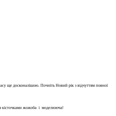
расу ще досконалішою. Почніть Новий рік з відчуттям повної
и з кісточками жожоба і моделююча!