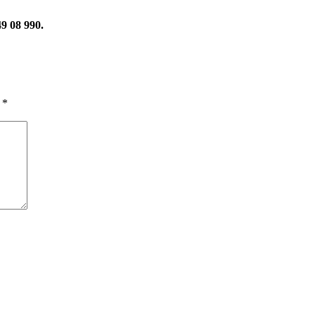
49 08 990.
ы
*