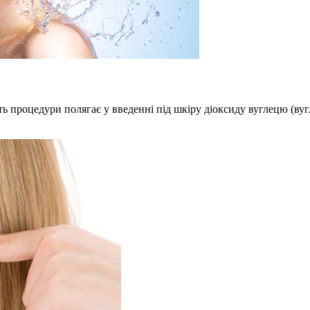
уть процедури полягає у введенні під шкіру діоксиду вуглецю (