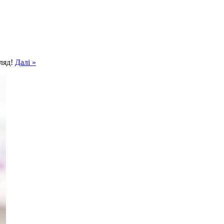
гляд!
Далі »