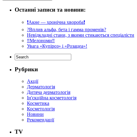
Останні записи та новини:
❗️Акне — хронічна хвороба❗️
?Вплив альфа, бета і гамма променів?
Невідкладні стани, з якими стикаються спеціалісти
‼️Мелономи‼️
Увага «Купіроз» і «Розацеа»!
Рубрики
Акції
Дерматологія
Дитяча дерматологія
Ін'єкційна косметологія
Косметика
Косметологія
Новини
Рекомендації
ТV