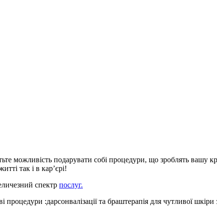
тьте можливість подарувати собі процедури, що зроблять вашу к
итті так і в кар’єрі!
величезний спектр
послуг.
і процедури :дарсонвалізації та браштерапія для чутливої шкір