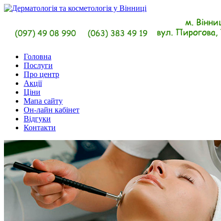
Головна
Послуги
Про центр
Акції
Ціни
Мапа сайту
Он-лайн кабінет
Відгуки
Контакти