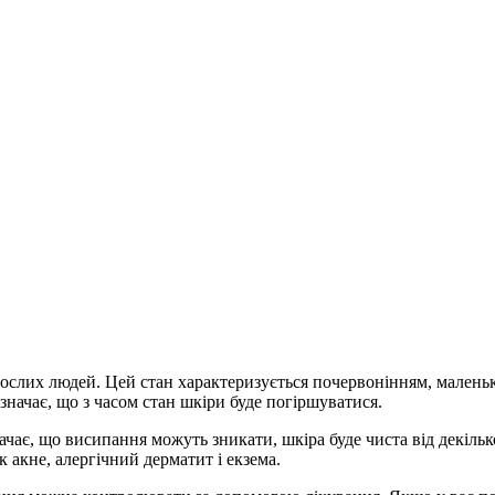
дорослих людей. Цей стан характеризується почервонінням, мале
означає, що з часом стан шкіри буде погіршуватися.
чає, що висипання можуть зникати, шкіра буде чиста від декількох
 акне, алергічний дерматит і екзема.