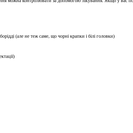
ння можна контролювати за допомогою лікування. Якщо у вас пос
борідді (але не теж саме, що чорні крапки і білі головки)
ктації)