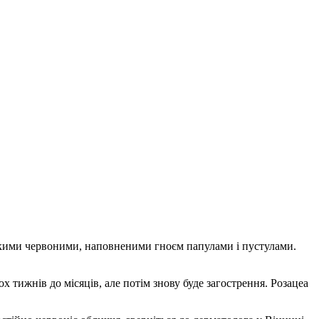
нькими червоними, наповненими гноєм папулами і пустулами.
 тижнів до місяців, але потім знову буде загострення. Розацеа