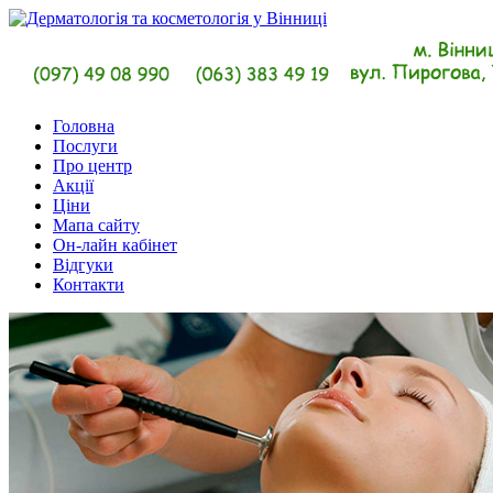
Головна
Послуги
Про центр
Акції
Ціни
Мапа сайту
Он-лайн кабінет
Відгуки
Контакти