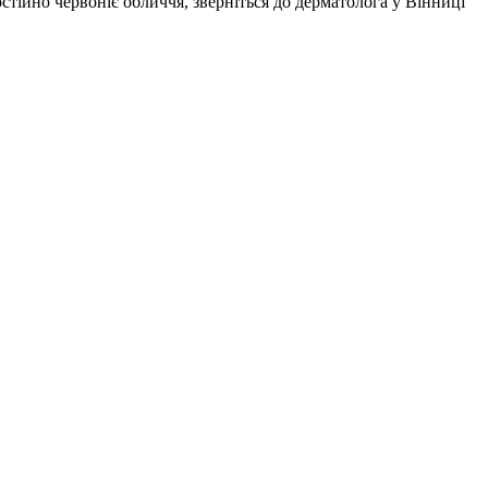
тійно червоніє обличчя, зверніться до дерматолога у Вінниці