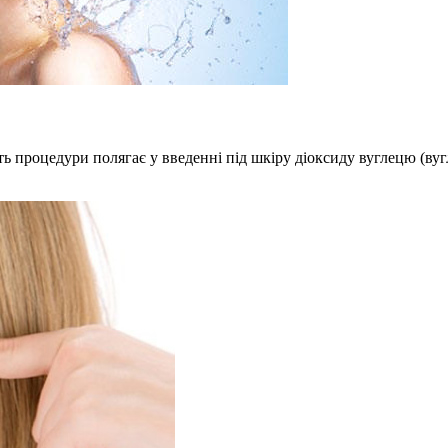
уть процедури полягає у введенні під шкіру діоксиду вуглецю (