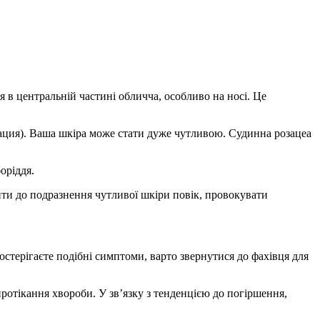
я в центральній частині обличча, особливо на носі. Це
ация). Ваша шкіра може стати дуже чутливою. Судинна розацеа
оріддя.
ити до подразнення чутливої шкіри повік, провокувати
остерігаєте подібні симптоми, варто звернутися до фахівця для
протікання хвороби. У зв’язку з тенденцією до погіршення,