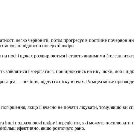
тності легко червоніти, потім прогресує в постійне почервонінн
розташовані відносно поверхні шкіри
и на носі і щоках розширюються і стають видимими (телеангиэкт
 з’являтися і зберігатися, поширюючись на ніс, щоки, лоб і підб
орозацеа — печіння, відчуття піску в очах. Розацеа може призвод
погіршення, якщо її вчасно не почати лікувати, тому, якщо ви сп
 та інші подразнюючі шкіру інгредієнти, які можуть посилювати 
айбільш ефективно, якщо розпочато рано.