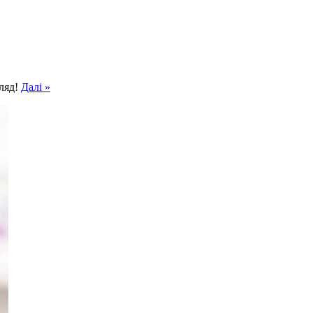
гляд!
Далі »