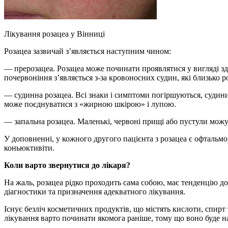
Лікування розацеа у Вінниці
Розацеа зазвичай з’являється наступним чином:
— прерозацеа. Розацеа може починати проявлятися у вигляді зда
почервоніння з’являється з-за кровоносних судин, які близько 
— судинна розацеа. Всі знаки і симптоми погіршуються, судин
може поєднуватися з «жирною шкірою» і лупою.
— запальна розацеа. Маленькі, червоні прищі або пустули можуть
У доповненні, у кожного другого пацієнта з розацеа є офтальм
коньюктивіти.
Коли варто звернутися до лікаря?
На жаль, розацеа рідко проходить сама собою, має тенденцію до 
діагностики та призначення адекватного лікування.
Існує безліч косметичних продуктів, що містять кислоти, спирт
лікування варто починати якомога раніше, тому що воно буде н