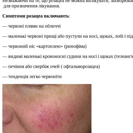
Незважаючи на те, що розацеа не можна вилікувати, захворюва
для призначення лікування.
Симптоми розацеа включають
:
— червоні плями на обличчі
— маленькі червоні прищі або пустули на носі, щоках, лобі і під
— червоний ніс «картоплею» (ринофіма)
— видимі маленькі кровоносні судини на носі і щоках (телеангіе
— печіння або свербіж очей ( офтальморозацеа)
— тенденція легко червоніти