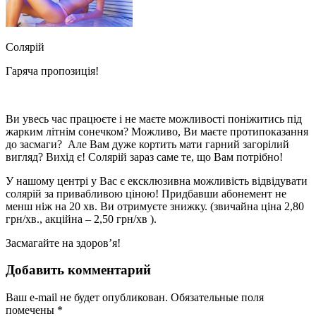
Солярій
Гаряча пропозиція!
Ви увесь час працюєте і не маєте можливості поніжитись під
жарким літнім сонечком? Можливо, Ви маєте протипоказання
до засмаги? Але Вам дуже кортить мати гарний загорілий
вигляд? Вихід є! Солярій зараз саме те, що Вам потрібно!
У нашому центрі у Вас є ексклюзивна можливість відвідувати
солярій за привабливою ціною! Придбавши абонемент не
менш ніж на 20 хв. Ви отримуєте знижку. (звичайна ціна 2,80
грн/хв., акційна – 2,50 грн/хв ).
Засмагайте на здоров’я!
Добавить комментарий
Ваш e-mail не будет опубликован.
Обязательные поля
помечены
*