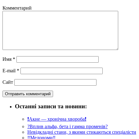
Комментарий
Имя
*
E-mail
*
Сайт
Останні записи та новини:
❗️Акне — хронічна хвороба❗️
?Вплив альфа, бета і гамма променів?
Невідкладні стани, з якими стикаються спеціалісти
‼️Мелономи‼️