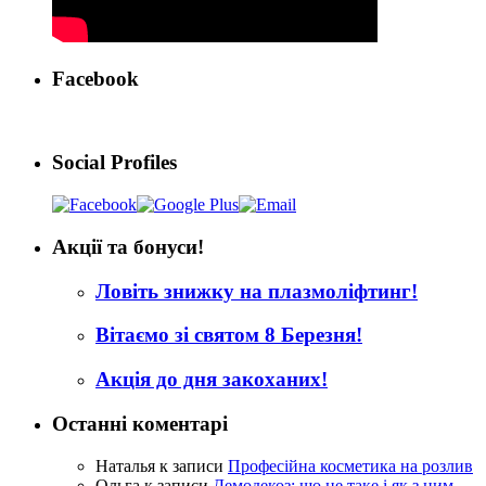
Facebook
Social Profiles
Акції та бонуси!
Ловіть знижку на плазмоліфтинг!
Вітаємо зі святом 8 Березня!
Акція до дня закоханих!
Останні коментарі
Наталья
к записи
Професійна косметика на розлив
Ольга
к записи
Демодекоз: що це таке і як з ним