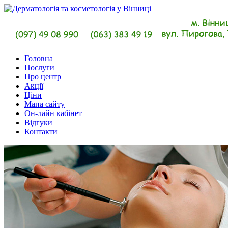
Головна
Послуги
Про центр
Акції
Ціни
Мапа сайту
Он-лайн кабінет
Відгуки
Контакти