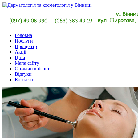
Головна
Послуги
Про центр
Акції
Ціни
Мапа сайту
Он-лайн кабінет
Відгуки
Контакти