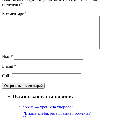
помечены
*
Комментарий
Имя
*
E-mail
*
Сайт
Останні записи та новини:
❗️Акне — хронічна хвороба❗️
?Вплив альфа, бета і гамма променів?