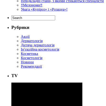
Невідкладні стани, з якими стикаються спеціалісти
‼️Мелономи‼️
Увага «Купіроз» і «Розацеа»!
Рубрики
Акції
Дерматологія
Дитяча дерматологія
Ін'єкційна косметологія
Косметика
Косметологія
Новини
Рекомендації
ТV