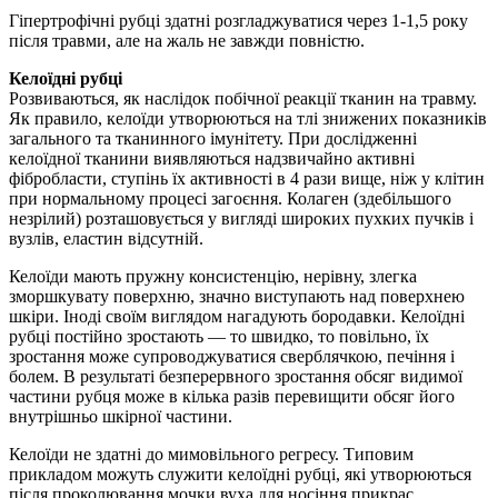
Гіпертрофічні рубці здатні розгладжуватися через 1-1,5 року
після травми, але на жаль не завжди повністю.
Келоїдні рубці
Розвиваються, як наслідок побічної реакції тканин на травму.
Як правило, келоїди утворюються на тлі знижених показників
загального та тканинного імунітету. При дослідженні
келоїдної тканини виявляються надзвичайно активні
фібробласти, ступінь їх активності в 4 рази вище, ніж у клітин
при нормальному процесі загоєння. Колаген (здебільшого
незрілий) розташовується у вигляді широких пухких пучків і
вузлів, еластин відсутній.
Келоїди мають пружну консистенцію, нерівну, злегка
зморшкувату поверхню, значно виступають над поверхнею
шкіри. Іноді своїм виглядом нагадують бородавки. Келоїдні
рубці постійно зростають — то швидко, то повільно, їх
зростання може супроводжуватися сверблячкою, печіння і
болем. В результаті безперервного зростання обсяг видимої
частини рубця може в кілька разів перевищити обсяг його
внутрішньо шкірної частини.
Келоїди не здатні до мимовільного регресу. Типовим
прикладом можуть служити келоїдні рубці, які утворюються
після проколювання мочки вуха для носіння прикрас.