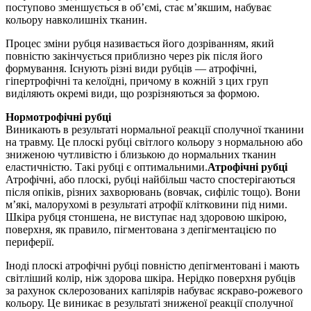
поступово зменшується в об’ємі, стає м’якшим, набуває
кольору навколишніх тканин.
Процес зміни рубця називається його дозріванням, який
повністю закінчується приблизно через рік після його
формування. Існують різні види рубців — атрофічні,
гіпертрофічні та келоїдні, причому в кожній з цих груп
виділяють окремі види, що розрізняються за формою.
Нормотрофічні рубці
Виникають в результаті нормальної реакції сполучної тканини
на травму. Це плоскі рубці світлого кольору з нормальною або
зниженою чутливістю і близькою до нормальних тканин
еластичністю. Такі рубці є оптимальними.
Атрофічні рубці
Атрофічні, або плоскі, рубці найбільш часто спостерігаються
після опіків, різних захворювань (вовчак, сифіліс тощо). Вони
м’які, малорухомі в результаті атрофії клітковини під ними.
Шкіра рубця стоншена, не виступає над здоровою шкірою,
поверхня, як правило, пігментована з депігментацією по
периферії.
Іноді плоскі атрофічні рубці повністю депігментовані і мають
світліший колір, ніж здорова шкіра. Нерідко поверхня рубців
за рахунок склерозованих капілярів набуває яскраво-рожевого
кольору. Це виникає в результаті зниженої реакції сполучної