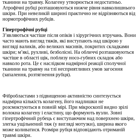
тканини на травму. Колагену утворюється недостатньо.
Атрофічні рубці розташовуються нижче рівня навколишнього
шкіри. При невеликій ширині практично не відрізняються від
нормотрофічних рубців.
Гіпертрофічні рубці
З’являються частіше після опіків і хірургічних втручань. Вони
часто мають вигляд тяжів, які виступають над шкірою у
вигляді валиків, або великих масивів, покритих складками
шкіри; м’які, рухливі, безболісні. На обличчі розташовуються
частіше в області щік, поблизу носо-губних складок або
навколо рота. Це є наслідком надмірної реакції сполучної
тканини на травму на тлі несприятливих умов загоєння
(запалення, розтягнення рубця).
Фібробластами з підвищеною активністю синтезується
надмірна кількість колагену, його надлишки не
розсмоктуються в повній мірі. При мікроскопії видно зрілі
волокна колагену і еластину, що формують вузли. Зовні
гіпертрофічний рубець є виступаючим над поверхнею шкіри,
злегка ущільнений тяж (у вигляді мотузки), ширина якого
може коливатися. Розміри рубця відповідають отриманій
травмі шкіри.