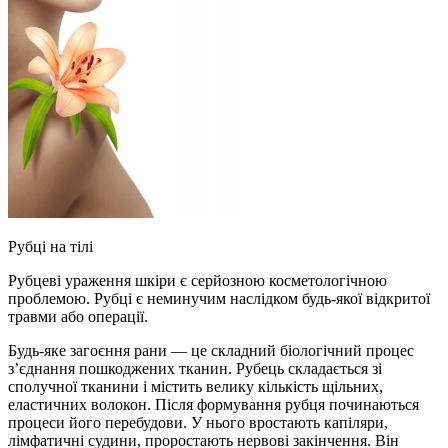
Рубці на тілі
Рубцеві ураження шкіри є серйозною косметологічною
проблемою. Рубці є неминучим наслідком будь-якої відкритої
травми або операції.
Будь-яке загоєння рани — це складний біологічний процес
з’єднання пошкоджених тканин. Рубець складається зі
сполучної тканини і містить велику кількість щільних,
еластичних волокон. Після формування рубця починаються
процеси його перебудови. У нього вростають капіляри,
лімфатичні судини, проростають нервові закінчення. Він