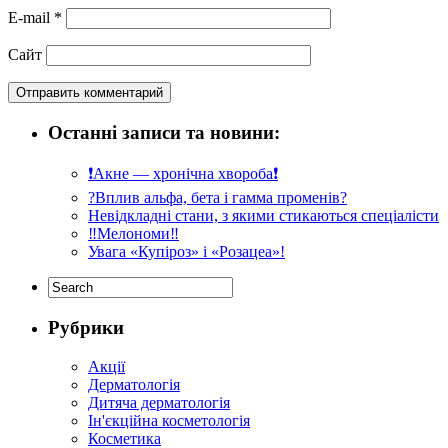
E-mail
*
Сайт
Останні записи та новини:
❗️Акне — хронічна хвороба❗️
?Вплив альфа, бета і гамма променів?
Невідкладні стани, з якими стикаються спеціалісти
‼️Мелономи‼️
Увага «Купіроз» і «Розацеа»!
Рубрики
Акції
Дерматологія
Дитяча дерматологія
Ін'єкційна косметологія
Косметика