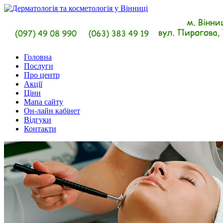
Головна
Послуги
Про центр
Акції
Ціни
Мапа сайту
Он-лайн кабінет
Відгуки
Контакти