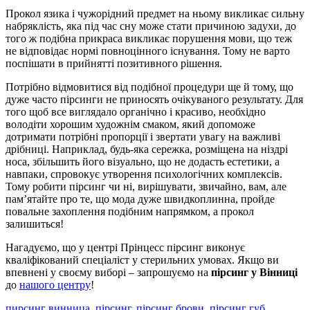
Прокол язика і чужорідний предмет на ньому викликає сильну
набряклість, яка під час сну може стати причиною задухи, до
того ж подібна прикраса викликає порушення мови, що теж
не відповідає нормі повноцінного існування. Тому не варто
поспішати в прийнятті позитивного рішення.
Потрібно відмовитися від подібної процедури ще й тому, що
дуже часто пірсинги не приносять очікуваного результату. Для
того щоб все виглядало органічно і красиво, необхідно
володіти хорошим художнім смаком, який допоможе
дотримати потрібні пропорції і звертати увагу на важливі
дрібниці. Наприклад, будь-яка сережка, розміщена на ніздрі
носа, збільшить його візуально, що не додасть естетики, а
навпаки, спровокує утворення психологічних комплексів.
Тому робити пірсинг чи ні, вирішувати, звичайно, вам, але
пам’ятайте про те, що мода дуже швидкоплинна, пройде
повальне захоплення подібним напрямком, а прокол
залишиться!
Нагадуємо, що у центрі Прінцесс пірсинг виконує
кваліфікований спеціаліст у стерильних умовах. Якщо ви
впевнені у своєму виборі – запрошуємо на
пірсинг у Вінниці
до
нашого центру
!
пирсинг винница
,
пірсинг
,
пірсинг брови
,
пірсинг губ
,