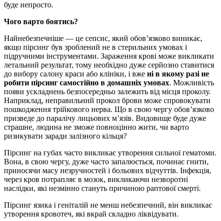
буде непросто.
Чого варто боятись?
Найнебезпечніше — це сепсис, який обов’язково виникає,
якщо пірсинг був зроблений не в стерильних умовах і
підручними інструментами. Зараження крові може викликати
летальний результат, тому необхідно дуже серйозно ставитися
до вибору салону краси або клініки, і вже
ні в якому разі не
робити пірсинг самостійно в домашніх умовах
. Можливість
появи ускладнень безпосередньо залежить від місця проколу.
Наприклад, неправильний прокол брови може спровокувати
пошкодження трійкового нерва. Що в свою чергу обов’язково
призведе до паралічу лицьових м’язів. Видовище буде дуже
страшне, людина не зможе повноцінно жити, чи варто
ризикувати заради залізного кільця?
Пірсинг на губах часто викликає утворення сильної гематоми.
Вона, в свою чергу, дуже часто запалюється, починає гнити,
приносячи масу незручностей і больових відчуттів. Інфекція,
через кров потрапляє в мозок, викликаючи незворотні
наслідки, які незмінно стануть причиною раптової смерті.
Пірсинг язика і геніталій не менш небезпечний, він викликає
утворення кровотеч, які вкрай складно ліквідувати.