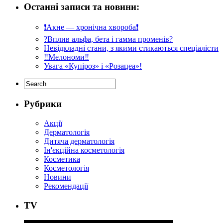
Останні записи та новини:
❗️Акне — хронічна хвороба❗️
?Вплив альфа, бета і гамма променів?
Невідкладні стани, з якими стикаються спеціалісти
‼️Мелономи‼️
Увага «Купіроз» і «Розацеа»!
Рубрики
Акції
Дерматологія
Дитяча дерматологія
Ін'єкційна косметологія
Косметика
Косметологія
Новини
Рекомендації
ТV