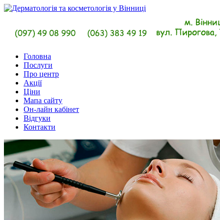
Головна
Послуги
Про центр
Акції
Ціни
Мапа сайту
Он-лайн кабінет
Відгуки
Контакти