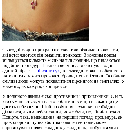
Сьогодні модно прикрашати своє тіло різними проколами, в
які вставляються різноманітні прикраси. З кожним роком
збільшується кількість місць на тілі людини, що піддаються
подібній процедурі. І якщо зовсім недавно існував один
єдиний пірсіг —
пірсинг вух
, то сьогодні можна побачити в
натовпі тих, у кого проколоті брови, пупки і язики. Особливо
сміливі люди можуть похвалитися пірсингом на геніталіях. У
кожного, як кажуть, свої примхи.
У подібного явища є свої противники і прихильники. Є й ті,
хто сумнівається, чи варто робити пірсинг, і вважає що це
досить небезпечно. Щоб розвіяти всі сумніви, необхідно
дізнатися, а чим небезпечний, може бути, подібний прокол.
Повірте, така, нешкідлива, на перший погляд, процедура, як
прокол брови, пупка або тим більше геніталій, може
спровокувати появу складних ускладнень, позбутися яких