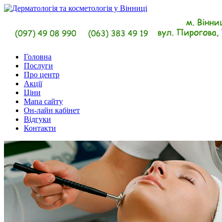
Головна
Послуги
Про центр
Акції
Ціни
Мапа сайту
Он-лайн кабінет
Відгуки
Контакти