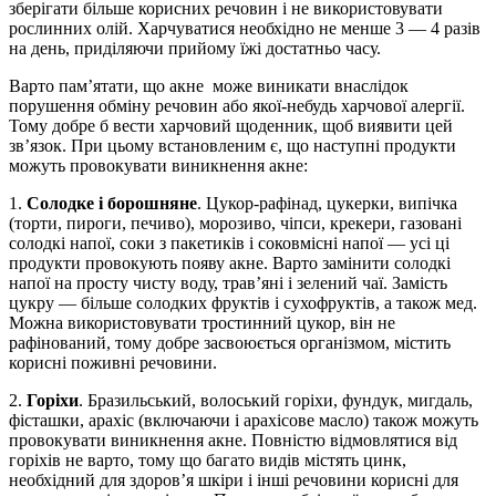
зберігати більше корисних речовин і не використовувати
рослинних олій. Харчуватися необхідно не менше 3 — 4 разів
на день, приділяючи прийому їжі достатньо часу.
Варто пам’ятати, що акне може виникати внаслідок
порушення обміну речовин або якої-небудь харчової алергії.
Тому добре б вести харчовий щоденник, щоб виявити цей
зв’язок. При цьому встановленим є, що наступні продукти
можуть провокувати виникнення акне:
1.
Солодке і борошняне
. Цукор-рафінад, цукерки, випічка
(торти, пироги, печиво), морозиво, чіпси, крекери, газовані
солодкі напої, соки з пакетиків і соковмісні напої — усі ці
продукти провокують появу акне. Варто замінити солодкі
напої на просту чисту воду, трав’яні і зелений чаї. Замість
цукру — більше солодких фруктів і сухофруктів, а також мед.
Можна використовувати тростинний цукор, він не
рафінований, тому добре засвоюється організмом, містить
корисні поживні речовини.
2.
Горіхи
. Бразильський, волоський горіхи, фундук, мигдаль,
фісташки, арахіс (включаючи і арахісове масло) також можуть
провокувати виникнення акне. Повністю відмовлятися від
горіхів не варто, тому що багато видів містять цинк,
необхідний для здоров’я шкіри і інші речовини корисні для