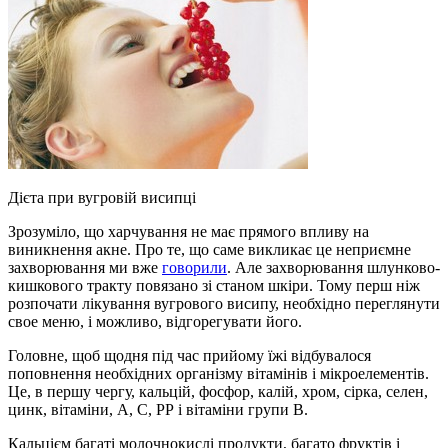
Дієта при вугровій висипці
Зрозуміло, що харчування не має прямого впливу на
виникнення акне. Про те, що саме викликає це неприємне
захворювання ми вже
говорили
. Але захворювання шлунково-
кишкового тракту повязано зі станом шкіри. Тому перш ніж
розпочати лікування вугрового висипу, необхідно переглянути
свое меню, і можливо, відгорегувати його.
Головне, щоб щодня під час прийому їжі відбувалося
поповнення необхідних організму вітамінів і мікроелементів.
Це, в першу чергу, кальцій, фосфор, калій, хром, сірка, селен,
цинк, вітаміни, А, С, РР і вітаміни групи В.
Кальцієм багаті молочнокислі продукти, багато фруктів і