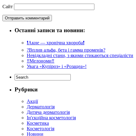
Сайт
Останні записи та новини:
❗️Акне — хронічна хвороба❗️
?Вплив альфа, бета і гамма променів?
Невідкладні стани, з якими стикаються спеціалісти
‼️Мелономи‼️
Увага «Купіроз» і «Розацеа»!
Рубрики
Акції
Дерматологія
Дитяча дерматологія
Ін'єкційна косметологія
Косметика
Косметологія
Новини