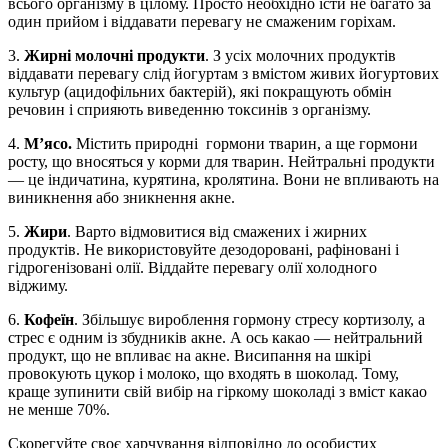
всього організму в цілому. Просто необхідно їсти не багато за
один прийом і віддавати перевагу не смаженим горіхам.
3.
Жирні молочні продукти
. З усіх молочних продуктів
віддавати перевагу слід йогуртам з вмістом живих йогуртових
культур (ацидофільних бактерій), які покращують обмін
речовин і сприяють виведенню токсинів з організму.
4.
М’ясо.
Містить природні гормони тварин, а ще гормони
росту, що вносяться у корми для тварин. Нейтральні продукти
— це індичатина, курятина, кролятина. Вони не впливають на
виникнення або зникнення акне.
5.
Жири
. Варто відмовитися від смажених і жирних
продуктів. Не використовуйте дезодоровані, рафіновані і
гідрогенізовані олії. Віддайте перевагу олії холодного
віджиму.
6.
Кофеїн
. Збільшує вироблення гормону стресу кортизолу, а
стрес є одним із збудників акне. А ось какао — нейтральний
продукт, що не впливає на акне. Висипання на шкірі
провокують цукор і молоко, що входять в шоколад. Тому,
краще зупинити свій вибір на гіркому шоколаді з вміст какао
не менше 70%.
Скорегуйте своє харчування відповідно до особистих