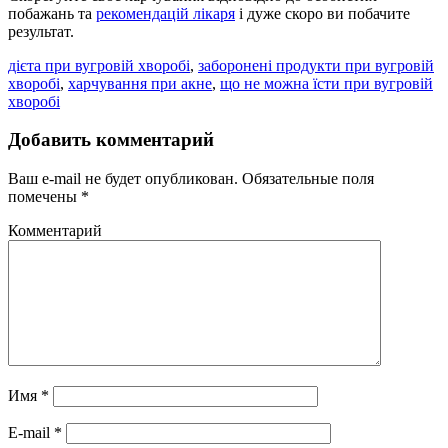
побажань та
рекомендацій лікаря
і дуже скоро ви побачите
результат.
дієта при вугровій хворобі
,
заборонені продукти при вугровій
хворобі
,
харчування при акне
,
що не можна їсти при вугровій
хворобі
Добавить комментарий
Ваш e-mail не будет опубликован.
Обязательные поля
помечены
*
Комментарий
Имя
*
E-mail
*