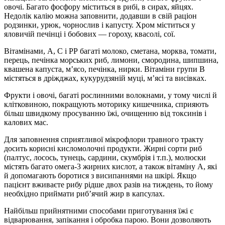
овочі. Багато фосфору міститься в рибі, в сирах, яйцях.
Недолік калію можна заповнити, додавши в свій раціон
родзинки, урюк, чорнослив і капусту. Хром міститься у
яловичій печінці і бобових — гороху, квасолі, сої.
Вітамінами, А, С і РР багаті молоко, сметана, морква, томати,
перець, печінка морських риб, лимони, смородина, шипшина,
квашена капуста, м’ясо, печінка, нирки. Вітаміни групи В
містяться в дріжджах, кукурудзяній муці, м’ясі та висівках.
Фрукти і овочі, багаті рослинними волокнами, у тому числі й
клітковиною, покращують моторику кишечника, сприяють
більш швидкому просуванню їжі, очищенню від токсинів і
калових мас.
Для заповнення сприятливої мікрофлори травного тракту
досить корисні кисломолочні продукти. Жирні сорти риб
(палтус, лосось, тунець, сардини, скумбрія і т.п.), молюски
містять багато омега-3 жирних кислот, а також вітаміну А, які
й допомагають боротися з висипаннями на шкірі. Якщо
пацієнт вживаєте рибу рідше двох разів на тиждень, то йому
необхідно приймати риб’ячий жир в капсулах.
Найбільш прийнятними способами приготування їжі є
відварювання, запікання і обробка парою. Вони дозволяють