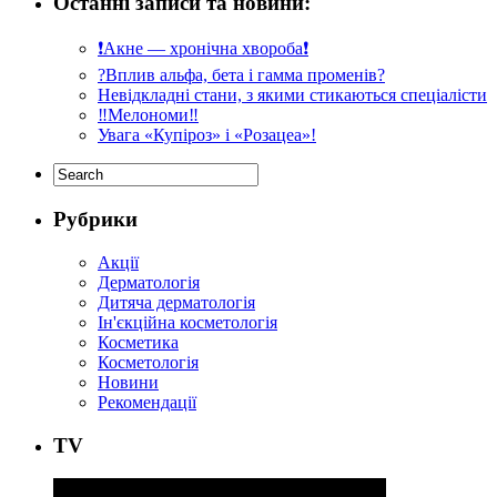
Останні записи та новини:
❗️Акне — хронічна хвороба❗️
?Вплив альфа, бета і гамма променів?
Невідкладні стани, з якими стикаються спеціалісти
‼️Мелономи‼️
Увага «Купіроз» і «Розацеа»!
Рубрики
Акції
Дерматологія
Дитяча дерматологія
Ін'єкційна косметологія
Косметика
Косметологія
Новини
Рекомендації
ТV