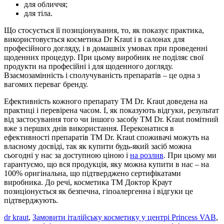
для обличчя;
для тіла.
Що стосується її позиціонування, то, як показує практика,
використовується косметика Dr Kraut і в салонах для
професійного догляду, і в домашніх умовах при проведенні
щоденних процедур. При цьому виробник не поділяє свої
продукти на професійні і для щоденного догляду.
Взаємозамінність і сполучуваність препаратів – це одна з
вагомих переваг бренду.
Ефективність кожного препарату ТМ Dr. Kraut доведена на
практиці і перевірена часом. І, як показують відгуки, результат
від застосування того чи іншого засобу ТМ Dr. Kraut помітний
вже з перших днів використання. Переконатися в
ефективності препаратів ТМ Dr. Kraut споживачі можуть на
власному досвіді, так як купити будь-який засіб можна
сьогодні у нас за доступною ціною і
на розлив
. При цьому ми
гарантуємо, що вся продукція, яку можна купити в нас – на
100% оригінальна, що підтверджено сертифікатами
виробника. До речі, косметика ТМ Доктор Краут
позиціонується як безпечна, гіпоалергенна і відгуки це
підтверджують.
dr kraut
,
Замовити італійську косметику у центрі Princess VAB
,