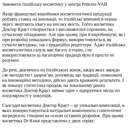
Замовити італійську косметику у центрі Princess VAB
Якщо французькі виробники косметологічної продукції
роблять ставку на інновації, то італійські компанії в першу
чергу звертають увагу на високу якість. Тобто косметика
Доктор Краут створюється з високоякісної сировини, на
сучасному обладнанні. Але при цьому, при її виробництві, як і
при розробці унікальних формул, використовуються, як
сучасні методики, так і традиційні рецептури. Адже італійська
косметологічна галузь має багату історію, і не
використовувати ці багаторічні традиції було б просто не
розумно.
До речі, дивлячись на італійських жінок, шкіра яких завжди
сяє молодістю і здоров’ям, розумієш, що традиції, помножені
на інноваційні методики, дійсно дають вражаючі результати. І
як показує статистика продаж, на локальному ринку
косметика Доктор Краут займає одне з лідируючих місць по
популярності у покупців.
Сьогодні косметика Доктор Краут – це унікальні композиції, в
яких використовуються натуральні компоненти і синтетичні
інгредієнти, створені на основі останніх розробок. При цьому
косметика Dr Kraut представлена у двох серіях: