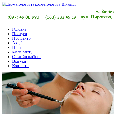
Головна
Послуги
Про центр
Акції
Ціни
Мапа сайту
Он-лайн кабінет
Відгуки
Контакти