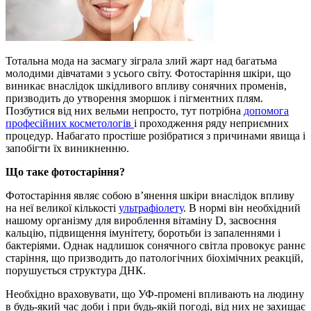
Тотальна мода на засмагу зіграла злий жарт над багатьма
молодими дівчатами з усього світу. Фотостаріння шкіри, що
виникає внаслідок шкідливого впливу сонячних променів,
призводить до утворення зморшок і пігментних плям.
Позбутися від них вельми непросто, тут потрібна
допомога
професійних косметологів
і проходження ряду неприємних
процедур. Набагато простіше розібратися з причинами явища і
запобігти їх виникненню.
Що таке фотостаріння?
Фотостаріння являє собою в’янення шкіри внаслідок впливу
на неї великої кількості
ультрафіолету
. В нормі він необхідний
нашому організму для вироблення вітаміну D, засвоєння
кальцію, підвищення імунітету, боротьби із запаленнями і
бактеріями. Однак надлишок сонячного світла провокує раннє
старіння, що призводить до патологічних біохімічних реакцій,
порушується структура ДНК.
Необхідно враховувати, що УФ-промені впливають на людину
в будь-який час доби і при будь-якій погоді, від них не захищає