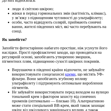
До них відносяться:
люди зі світлою шкірою;
жінки в період гормональних змін (вагітність, клімакс),
у зв’язку з підвищенням чутливості до ультрафіолету;
особи, часто відвідують солярій, приймають сонячні
ванни, жителі південних міст, які часто перебувають на
сонці.
Як запобігти?
Запобігти фотостарінню набагато простіше, ніж усунути його
наслідки. Прості профілактичні заходи, що проводяться на
регулярній основі, запобігають утворенню зморшок,
пігментних плям, підвищенню сухості шкірних покривів.
Вирушаючи в південні країни відпочити, не забувайте
використовувати сонцезахисні
креми
, що містять УФ-
фільтри. Вони запобігають згубному впливу
ультрафіолету і підтримують оптимальне вироблення
пігментів.
Не забувайте використовувати перед виходом на вулицю
тональний крем з фактором захисту від сонячних
променів (оптимально — близько 10). Альтернативою
може стати спеціальний ВВ-крем, який також захищає
шкіру від шкідливого зовнішнього впливу, а також