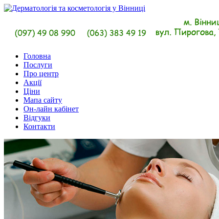
Головна
Послуги
Про центр
Акції
Ціни
Мапа сайту
Он-лайн кабінет
Відгуки
Контакти