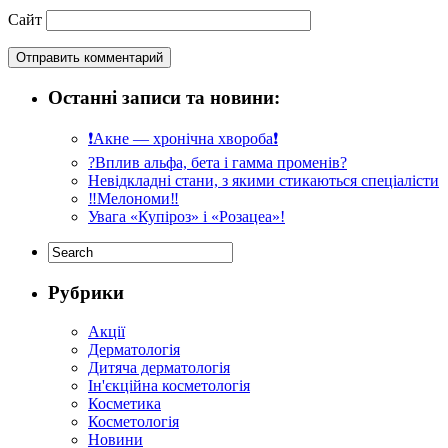
Сайт
Останні записи та новини:
❗️Акне — хронічна хвороба❗️
?Вплив альфа, бета і гамма променів?
Невідкладні стани, з якими стикаються спеціалісти
‼️Мелономи‼️
Увага «Купіроз» і «Розацеа»!
Рубрики
Акції
Дерматологія
Дитяча дерматологія
Ін'єкційна косметологія
Косметика
Косметологія
Новини