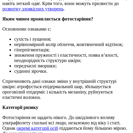
навіть легкий одяг. Крім того, вони можуть призвести до
розвитку злоякісних утворень
.
Яким чином проявляється фотостаріння?
Основними ознаками є:
сухість і лущення;
нерівномірний колір обличчя, жовтяничний відтінок;
гіперпігментація;
зниження пружності і еластичності, поява в’ялості,
неоднорідність структури шкіри;
передчасні зморшки;
судинні зірочки.
Спричиняють дані ознаки зміни у внутрішній структурі
шкіри: атрофується епідермальний шар, збільшується
ороговілий епідерміс і кількість меланіну, руйнуються
еластичні волокна.
Категорії ризику
Фотостаріння не щадить нікого. До шкідливого впливу
ультрафіолету схильні всі люди, незалежно від віку і статі.
Однак
окремі категорії осіб
піддаються йому більшою мірою.