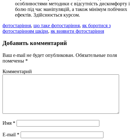
особливостями методики є відсутність дискомфорту і
болю під час маніпуляцій, а також мінімум побічних
ефектів. Здійснюється курсом.
фотостаріння
,
що таке фотостаріння
,
як боротися з
фотостарінням шкіри
,
як виявити фотостаріння
Добавить комментарий
Ваш e-mail не будет опубликован.
Обязательные поля
помечены
*
Комментарий
Имя
*
E-mail
*