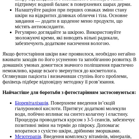
підтримує водний баланс в поверхневих шарах дерми.
Налаштуйте раціон при перших ознаках зміни стану
шкіри на відкритих ділянках обличчя і тіла. Основне
завдання — додати в щоденне меню продукти, що
містять антиоксиданти.
Регулярно доглядайте за шкірою. Використовуйте
зволожуючі креми, які виводять вільні радикали,
забезпечують додаткове насичення вологою.
Якщо фотостаріння шкіри вже проявилося, необхідно негайно
вживати заходів по його усуненню та запобіганню розвитку. В
домашніх умовах домогтися значного поліпшення практично
неможливо, краще всього звернутися до косметолога.
Оглянувши пацієнта і визначивши ступінь його проблеми,
фахівець підбере відповідну методику її розв’язання.
Найчастіше для боротьби з фотостарінням застосовуються:
Біоревіталізація
. Поверхневе введення ін’єкцій
гіалуронової кислоти. Притягує додаткові молекули
води, побічно впливає на синтез колагену і еластину.
Процедура проводиться курсом з 3-5 сеансів, забезпечує
позитивні зміни на термін до півроку. Допомагає
впоратися з сухістю шкіри, дрібними зморшками.
Мезотерапія
. Введення комплексу вітамінів, мінералів,