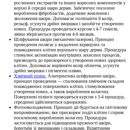
рослинних екстрактів та інших корисних компонентів у
верхні й середні шари дерми. Забезпечує посилене
вироблення фібробластів, додаткове живлення і
зволоження шкіри. Допомагає поліпшити її колір,
рельєф, усунути дрібні зморшки і запобігти утворенню
нових. Процедура проводиться курсом з 4-7 сеансів,
зміни зберігаються протягом 4-6 місяців.
Шліфування шкіри (механічне/лазером). Принцип
проведення полягає у видаленні відмерлих та
пошкоджених клітин верхнього шару дерми. Процедура
стимулює активізацію внутрішніх захисних процесів,
призводить до прискореного утворення нових здорових
клітин. Допомагає вирівняти колір обличчя, усунути
дрібні зморшки і пігментні плями.
Хімічний пілінг.
Альтернатива шліфуванню шкіри,
принцип проведення — спалювання хімічним складом
пошкоджених поверхневих клітин, стимулювання
утворення нових, а також вироблення колагену.
Поверхневі пілінги проводяться курсом з 3-4 процедур,
серединні здійснюються одноразово.
Фотоомолодження. Принцип дії будується на світловому
випромінюванню, яке прискорює поділ клітин і сприяє
посиленому виробленню колагену. Процедура
застосовується для підвищення пружності шкіри,
боротьби зі зморшками і складками. Відмітними