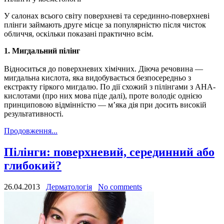
У салонах всього світу поверхневі та серединно-поверхневі
плінги займають друге місце за популярністю після чисток
обличчя, оскільки показані практично всім.
1. Мигдальний пілінг
Відноситься до поверхневих хімічних. Діюча речовина —
мигдальна кислота, яка видобувається безпосередньо з
екстракту гіркого мигдалю. По дії схожий з пілінгами з АНА-
кислотами (про них мова піде далі), проте володіє однією
принциповою відмінністю — м’яка дія при досить високій
результативності.
Продовження...
Пілінги: поверхневий, серединний або
глибокий?
26.04.2013
Дерматологія
No comments