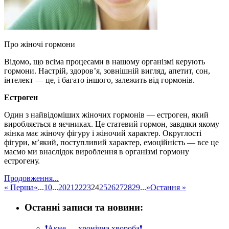
Про жіночі гормони
Відомо, що всіма процесами в нашому організмі керують
гормони. Настрій, здоров’я, зовнішній вигляд, апетит, сон,
інтелект — це, і багато іншого, залежить від гормонів.
Естроген
Один з найвідоміших жіночих гормонів — естроген, який
виробляється в яєчниках. Це статевий гормон, завдяки якому
жінка має жіночу фігуру і жіночий характер. Округлості
фігури, м’який, поступливий характер, емоційність — все це
маємо ми внаслідок вироблення в організмі гормону
естрогену.
Продовження...
« Перша
«
...
10
...
20
21
22
23
24
25
26
27
28
29
...
»
Остання »
Останні записи та новини:
❗️Акне — хронічна хвороба❗️