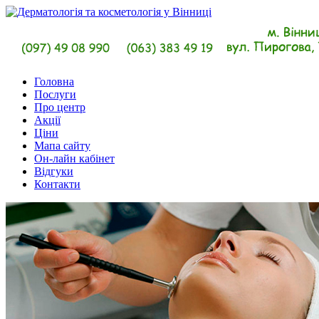
Головна
Послуги
Про центр
Акції
Ціни
Мапа сайту
Он-лайн кабінет
Відгуки
Контакти