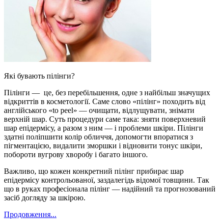
Які бувають пілінги?
Пілінги — це, без перебільшення, одне з найбільш значущих
відкриттів в косметології. Саме слово «пілінг» походить від
англійського «to peel» — очищати, відлущувати, знімати
верхній шар. Суть процедури саме така: зняти поверхневий
шар епідермісу, а разом з ним — і проблеми шкіри. Пілінги
здатні поліпшити колір обличчя, допомогти впоратися з
пігментацією, видалити зморшки і відновити тонус шкіри,
побороти вугрову хворобу і багато іншого.
Важливо, що кожен конкретний пілінг прибирає шар
епідермісу контрольованої, заздалегідь відомої товщини. Так
що в руках професіонала пілінг — надійний та прогнозований
засіб догляду за шкірою.
Продовження...