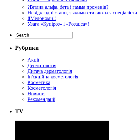
?Вплив альфа, бета і гамма променів?
Невідкладні стани, з якими стикаються спеціалісти
‼️Мелономи‼️
Увага «Купіроз» і «Розацеа»!
Рубрики
Акції
Дерматологія
Дитяча дерматологія
Ін'єкційна косметологія
Косметика
Косметологія
Новини
Рекомендації
ТV