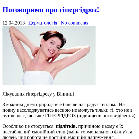
Поговоримо про гіпергідроз!
12.04.2013
Дерматологія
No comments
Лікування гіпергідрозу у Вінниці
З кожним днем природа все більше нас радує теплом. На
повну насолоджуватись весною не можуть тільки ті, хто не з
чуток знає, що таке ГІПЕРГІДРОЗ (підвищене потовиділення).
Особливо це стосується
підлітків,
причиною цьому є їх
нестабільний емоційний стан (зміна гормонального фону) та
людей, чия робота це постійні емоційні напруження,