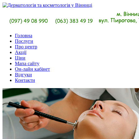
Головна
Послуги
Про центр
Акції
Ціни
Мапа сайту
Он-лайн кабінет
Відгуки
Контакти