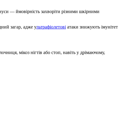
інуси — ймовірність захворіти різними шкірними
дний загар, адже у
льтрафіолетові
атаки знижують імунітет
очниця, мікоз нігтів або стоп, навіть у дрімаючому,