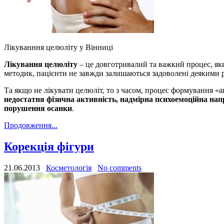
Лікуванння целюліту у Вінниці
Лікування целюліту
– це довготривалий та важкий процес, яки
методик, пацієнти не завжди залишаються задоволені деякими 
Та якщо не лікувати целюліт, то з часом, процес формування 
недостатня фізична активність, надмірна психоемоційна нап
порушення осанки
.
Продовження...
Корекція фігури
21.06.2013
Косметологія
No comments