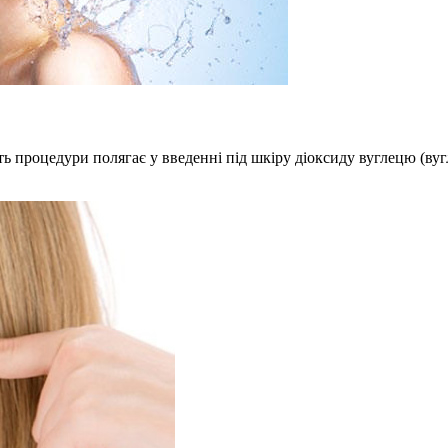
уть процедури полягає у введенні під шкіру діоксиду вуглецю (