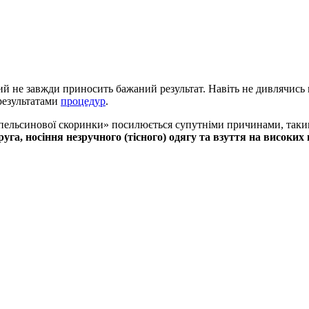
й не завжди приносить бажаний результат. Навіть не дивлячись 
результатами
процедур
.
«апельсинової скоринки» посилюється супутніми причинами, так
руга, носіння незручного (тісного) одягу та взуття на висок