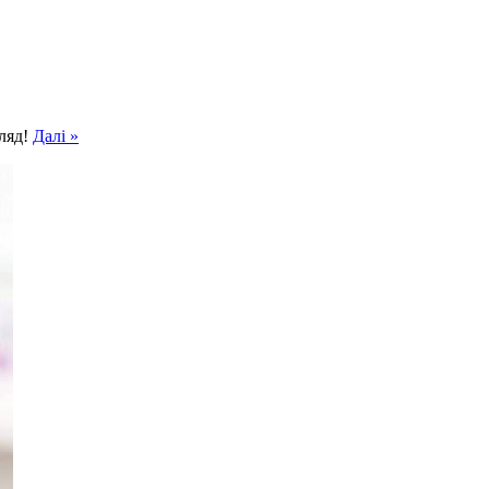
гляд!
Далі »